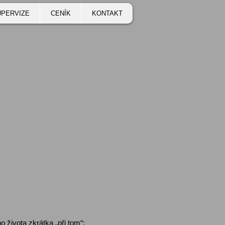
UPERVIZE
CENÍK
KONTAKT
o života zkrátka „při tom“;