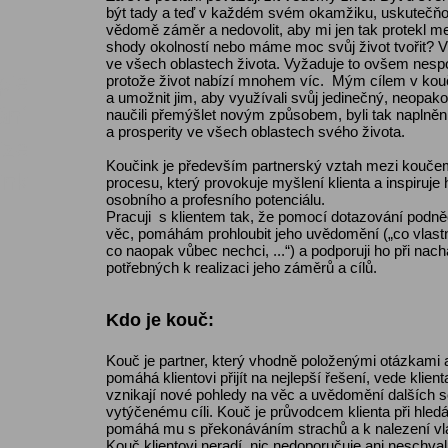
být tady a teď v každém svém okamžiku, uskutečň
vědomě záměr a nedovolit, aby mi jen tak protekl mez
shody okolností nebo máme moc svůj život tvořit? Vě
ve všech oblastech života. Vyžaduje to ovšem nespo
pie
protože život nabízí mnohem víc. Mým cílem v koučo
a umožnit jim, aby využívali svůj jedinečný, neopako
ání
naučili přemýšlet novým způsobem, byli tak naplněn
a prosperity ve všech oblastech svého života.
ize
Koučink je především partnerský vztah mezi koučem
ink
procesu, který provokuje myšlení klienta a inspiruje
osobního a profesního potenciálu.
Pracuji s klientem tak, že pomocí dotazování podně
věc, pomáhám prohloubit jeho uvědomění („co vlastn
co naopak vůbec nechci, ...“) a podporuji ho při nach
potřebných k realizaci jeho záměrů a cílů.
Kdo je kouč:
Kouč je partner, který vhodně položenými otázkami 
pomáhá klientovi přijít na nejlepší řešení, vede klien
vznikají nové pohledy na věc a uvědomění dalších so
vytýčenému cíli. Kouč je průvodcem klienta při hledán
pomáhá mu s překonáváním strachů a k nalezení vl
Kouč klientovi neradí, nic nedoporučuje ani neschv