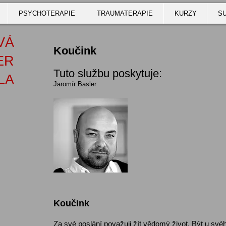
PSYCHOTERAPIE
TRAUMATERAPIE
KURZY
S
VÁ
Koučink
ER
Tuto službu poskytuje:
LA
Jaromír Basler
Koučink
Za své poslání považuji žít vědomý život. Být u svéh