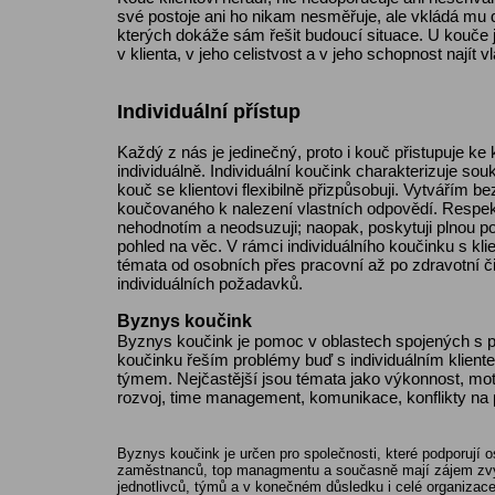
své postoje ani ho nikam nesměřuje, ale vkládá mu 
kterých dokáže sám řešit budoucí situace. U kouče j
v klienta, v jeho celistvost a v jeho schopnost najít vl
Individuální přístup
Každý z nás je jedinečný, proto i kouč přistupuje k
individuálně. Individuální koučink charakterizuje s
kouč se klientovi flexibilně přizpůsobuji. Vytvářím be
koučovaného k nalezení vlastních odpovědí. Respektu
nehodnotím a neodsuzuji; naopak, poskytuji plnou p
pohled na věc. V rámci individuálního koučinku s kl
témata od osobních přes pracovní až po zdravotní či
individuálních požadavků.
Byznys koučink
Byznys koučink je pomoc v oblastech spojených s pr
koučinku řeším problémy buď s individuálním klien
týmem. Nejčastější jsou témata jako výkonnost, mo
rozvoj, time management, komunikace, konflikty na pr
Byznys koučink je určen pro společnosti, které podporují 
zaměstnanců, top managmentu a současně mají zájem zvýši
jednotlivců, týmů a v konečném důsledku i celé organizace