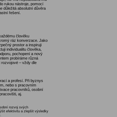
do rukou nástroje, pomocí
e důležitá absolutní důvěra
astní řešení.
e každému člověku
oukromý ráz konverzace. Jako
zpečný prostor a inspiruji
ji individualitu člověka,
odporu, pochopení a nový
ientem probíráme různá
 rozvojové – vždy dle
ací a profesí. Při byznys
tem, nebo s pracovním
tivace pracovníků, osobní
acovišti, aj.
osobní rozvoj svých
t efektivitu a zlepšit výsledky
.