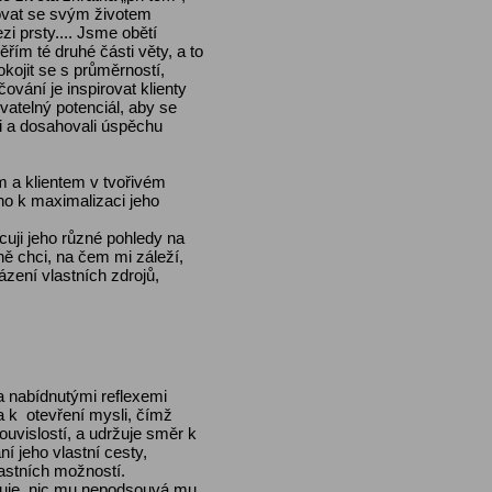
ovat se svým životem
i prsty.... Jsme obětí
řím té druhé části věty, a to
kojit se s průměrností,
vání je inspirovat klienty
vatelný potenciál, aby se
i a dosahovali úspěchu
 a klientem v tvořivém
 ho k maximalizaci jeho
cuji jeho různé pohledy na
ě chci, na čem mi záleží,
ázení vlastních zdrojů,
a nabídnutými reflexemi
ta k otevření mysli, čímž
uvislostí, a udržuje směr k
í jeho vlastní cesty,
astních možností.
aluje, nic mu nepodsouvá mu