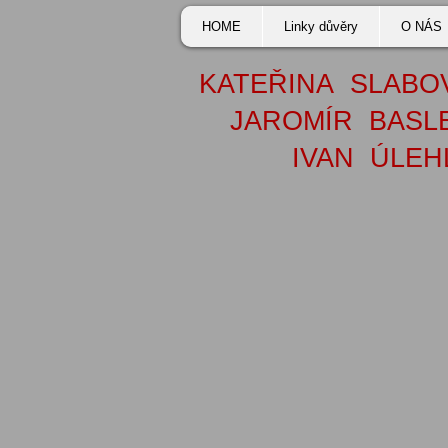
HOME
Linky důvěry
O NÁS
KATEŘINA SLABO
JAROMÍR BASL
IVAN ÚLEH